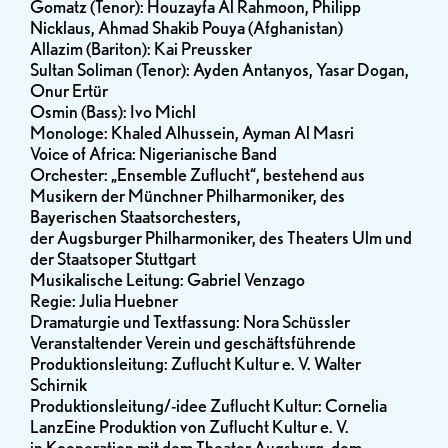
Gomatz (Tenor): Houzayfa Al Rahmoon, Philipp
Nicklaus, Ahmad Shakib Pouya (Afghanistan)
Allazim (Bariton): Kai Preussker
Sultan Soliman (Tenor): Ayden Antanyos, Yasar Dogan,
Onur Ertür
Osmin (Bass): Ivo Michl
Monologe: Khaled Alhussein, Ayman Al Masri
Voice of Africa: Nigerianische Band
Orchester: „Ensemble Zuflucht“, bestehend aus
Musikern der Münchner Philharmoniker, des
Bayerischen Staatsorchesters,
der Augsburger Philharmoniker, des Theaters Ulm und
der Staatsoper Stuttgart
Musikalische Leitung: Gabriel Venzago
Regie: Julia Huebner
Dramaturgie und Textfassung: Nora Schüssler
Veranstaltender Verein und geschäftsführende
Produktionsleitung: Zuflucht Kultur e. V. Walter
Schirnik
Produktionsleitung/-idee Zuflucht Kultur: Cornelia
LanzEine Produktion von Zuflucht Kultur e. V.
in Kooperation mit dem Theater Augsburg, dem