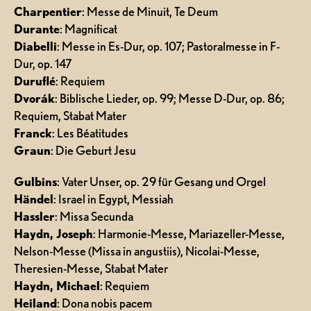
Charpentier
: Messe de Minuit, Te Deum
Durante
: Magnificat
Diabelli
: Messe in Es-Dur, op. 107; Pastoralmesse in F-
Dur, op. 147
Duruflé
: Requiem
Dvorák
: Biblische Lieder, op. 99; Messe D-Dur, op. 86;
Requiem, Stabat Mater
Franck
: Les Béatitudes
Graun
: Die Geburt Jesu
Gulbins
: Vater Unser, op. 29 für Gesang und Orgel
Händel
: Israel in Egypt, Messiah
Hassler
: Missa Secunda
Haydn, Joseph
: Harmonie-Messe, Mariazeller-Messe,
Nelson-Messe (Missa in angustiis), Nicolai-Messe,
Theresien-Messe, Stabat Mater
Haydn, Michael
: Requiem
Heiland
: Dona nobis pacem