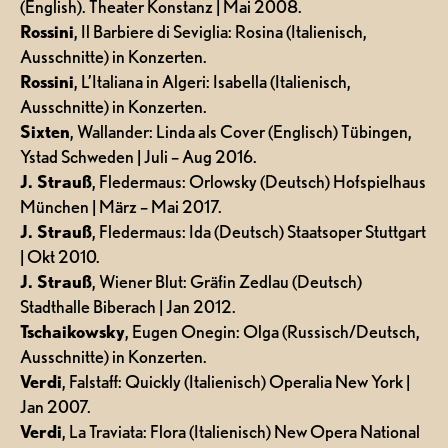
(English). Theater Konstanz | Mai 2008.
Rossini
, Il Barbiere di Seviglia: Rosina (Italienisch,
Ausschnitte) in Konzerten.
Rossini
, L’Italiana in Algeri: Isabella (Italienisch,
Ausschnitte) in Konzerten.
Sixten
, Wallander: Linda als Cover (Englisch) Tübingen,
Ystad Schweden | Juli – Aug 2016.
J. Strauß
, Fledermaus: Orlowsky (Deutsch) Hofspielhaus
München | März – Mai 2017.
J. Strauß
, Fledermaus: Ida (Deutsch) Staatsoper Stuttgart
| Okt 2010.
J. Strauß
, Wiener Blut: Gräfin Zedlau (Deutsch)
Stadthalle Biberach | Jan 2012.
Tschaikowsky
, Eugen Onegin: Olga (Russisch/Deutsch,
Ausschnitte) in Konzerten.
Verdi
, Falstaff: Quickly (Italienisch) Operalia New York |
Jan 2007.
Verdi
, La Traviata: Flora (Italienisch) New Opera National