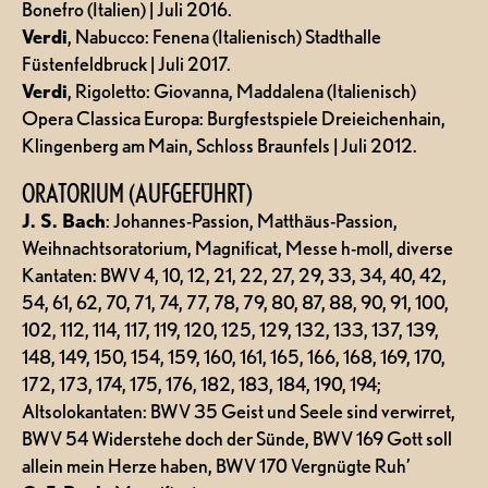
Bonefro (Italien) | Juli 2016.
Verdi
, Nabucco: Fenena (Italienisch) Stadthalle
Füstenfeldbruck | Juli 2017.
Verdi
, Rigoletto: Giovanna, Maddalena (Italienisch)
Opera Classica Europa: Burgfestspiele Dreieichenhain,
Klingenberg am Main, Schloss Braunfels | Juli 2012.
ORATORIUM (AUFGEFÜHRT)
J. S. Bach
: Johannes-Passion, Matthäus-Passion,
Weihnachtsoratorium, Magnificat, Messe h-moll, diverse
Kantaten: BWV 4, 10, 12, 21, 22, 27, 29, 33, 34, 40, 42,
54, 61, 62, 70, 71, 74, 77, 78, 79, 80, 87, 88, 90, 91, 100,
102, 112, 114, 117, 119, 120, 125, 129, 132, 133, 137, 139,
148, 149, 150, 154, 159, 160, 161, 165, 166, 168, 169, 170,
172, 173, 174, 175, 176, 182, 183, 184, 190, 194;
Altsolokantaten: BWV 35 Geist und Seele sind verwirret,
BWV 54 Widerstehe doch der Sünde, BWV 169 Gott soll
allein mein Herze haben, BWV 170 Vergnügte Ruh’