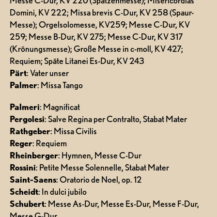
Messe C-Dur, KV 220 (Spatzenmesse); Misericordias
Domini, KV 222; Missa brevis C-Dur, KV 258 (Spaur-
Messe); Orgelsolomesse, KV259; Messe C-Dur, KV
259; Messe B-Dur, KV 275; Messe C-Dur, KV 317
(Krönungsmesse); Große Messe in c-moll, KV 427;
Requiem; Späte Litanei Es-Dur, KV 243
Pärt
: Vater unser
Palmer
: Missa Tango
Palmeri
: Magnificat
Pergolesi
: Salve Regina per Contralto, Stabat Mater
Rathgeber
: Missa Civilis
Reger
: Requiem
Rheinberger
: Hymnen, Messe C-Dur
Rossini
: Petite Messe Solennelle, Stabat Mater
Saint-Saens
: Oratorio de Noel, op. 12
Scheidt
: In dulci jubilo
Schubert
: Messe As-Dur, Messe Es-Dur, Messe F-Dur,
Messe G-Dur