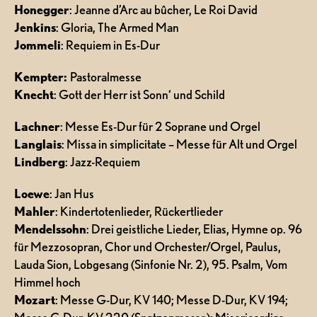
Honegger
: Jeanne d’Arc au bûcher, Le Roi David
Jenkins
: Gloria, The Armed Man
Jommeli
: Requiem in Es-Dur
Kempter:
Pastoralmesse
Knecht
: Gott der Herr ist Sonn‘ und Schild
Lachner
: Messe Es-Dur für 2 Soprane und Orgel
Langlais
: Missa in simplicitate – Messe für Alt und Orgel
Lindberg
: Jazz-Requiem
Loewe
: Jan Hus
Mahler
: Kindertotenlieder, Rückertlieder
Mendelssohn
: Drei geistliche Lieder, Elias, Hymne op. 96
für Mezzosopran, Chor und Orchester/Orgel, Paulus,
Lauda Sion, Lobgesang (Sinfonie Nr. 2), 95. Psalm, Vom
Himmel hoch
Mozart
: Messe G-Dur, KV 140; Messe D-Dur, KV 194;