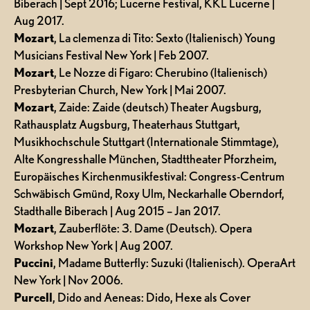
Biberach | Sept 2016; Lucerne Festival, KKL Lucerne |
Aug 2017.
Mozart
, La clemenza di Tito: Sexto (Italienisch) Young
Musicians Festival New York | Feb 2007.
Mozart
, Le Nozze di Figaro: Cherubino (Italienisch)
Presbyterian Church, New York | Mai 2007.
Mozart
, Zaide: Zaide (deutsch) Theater Augsburg,
Rathausplatz Augsburg, Theaterhaus Stuttgart,
Musikhochschule Stuttgart (Internationale Stimmtage),
Alte Kongresshalle München, Stadttheater Pforzheim,
Europäisches Kirchenmusikfestival: Congress-Centrum
Schwäbisch Gmünd, Roxy Ulm, Neckarhalle Oberndorf,
Stadthalle Biberach | Aug 2015 – Jan 2017.
Mozart
, Zauberflöte: 3. Dame (Deutsch). Opera
Workshop New York | Aug 2007.
Puccini
, Madame Butterfly: Suzuki (Italienisch). OperaArt
New York | Nov 2006.
Purcell
, Dido and Aeneas: Dido, Hexe als Cover