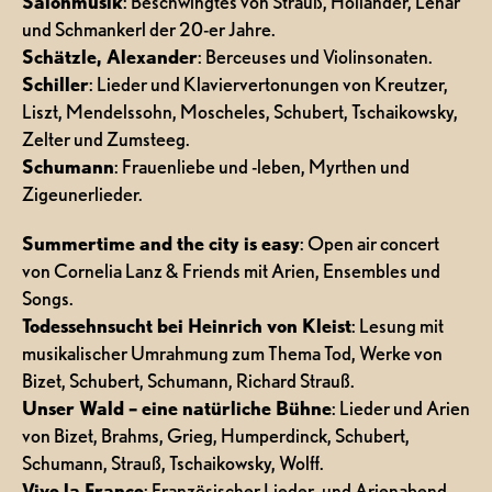
Salonmusik
: Beschwingtes von Strauß, Holländer, Lehar
und Schmankerl der 20-er Jahre.
Schätzle, Alexander
: Berceuses und Violinsonaten.
Schiller
: Lieder und Klaviervertonungen von Kreutzer,
Liszt, Mendelssohn, Moscheles, Schubert, Tschaikowsky,
Zelter und Zumsteeg.
Schumann
: Frauenliebe und -leben, Myrthen und
Zigeunerlieder.
Summertime and the city is easy
: Open air concert
von Cornelia Lanz & Friends mit Arien, Ensembles und
Songs.
Todessehnsucht bei Heinrich von Kleist
: Lesung mit
musikalischer Umrahmung zum Thema Tod, Werke von
Bizet, Schubert, Schumann, Richard Strauß.
Unser Wald – eine natürliche Bühne
: Lieder und Arien
von Bizet, Brahms, Grieg, Humperdinck, Schubert,
Schumann, Strauß, Tschaikowsky, Wolff.
Vive la France
: Französischer Lieder- und Arienabend.