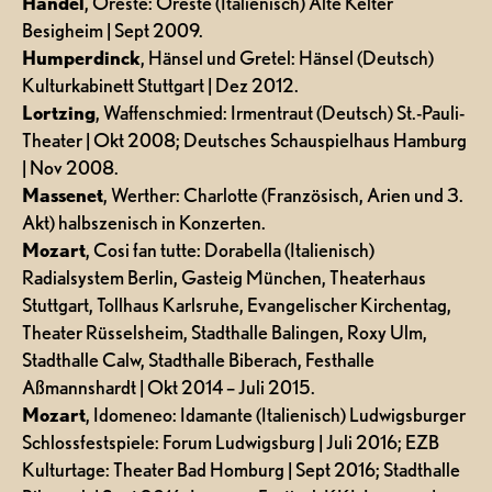
Händel
, Oreste: Oreste (Italienisch) Alte Kelter
Besigheim | Sept 2009.
Humperdinck
, Hänsel und Gretel: Hänsel (Deutsch)
Kulturkabinett Stuttgart | Dez 2012.
Lortzing
, Waffenschmied: Irmentraut (Deutsch) St.-Pauli-
Theater | Okt 2008; Deutsches Schauspielhaus Hamburg
| Nov 2008.
Massenet
, Werther: Charlotte (Französisch, Arien und 3.
Akt) halbszenisch in Konzerten.
Mozart
, Cosi fan tutte: Dorabella (Italienisch)
Radialsystem Berlin, Gasteig München, Theaterhaus
Stuttgart, Tollhaus Karlsruhe, Evangelischer Kirchentag,
Theater Rüsselsheim, Stadthalle Balingen, Roxy Ulm,
Stadthalle Calw, Stadthalle Biberach, Festhalle
Aßmannshardt | Okt 2014 – Juli 2015.
Mozart
, Idomeneo: Idamante (Italienisch) Ludwigsburger
Schlossfestspiele: Forum Ludwigsburg | Juli 2016; EZB
Kulturtage: Theater Bad Homburg | Sept 2016; Stadthalle