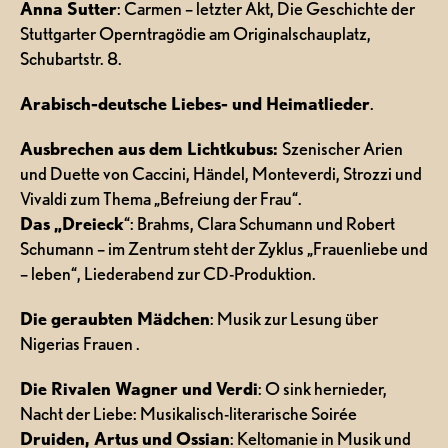
Anna Sutter
: Carmen – letzter Akt, Die Geschichte der
Stuttgarter Operntragödie am Originalschauplatz,
Schubartstr. 8.
Arabisch-deutsche Liebes- und Heimatlieder
.
Ausbrechen aus dem Lichtkubus:
Szenischer Arien
und Duette von Caccini, Händel, Monteverdi, Strozzi und
Vivaldi zum Thema „Befreiung der Frau“.
Das „Dreieck
“: Brahms, Clara Schumann und Robert
Schumann – im Zentrum steht der Zyklus „Frauenliebe und
– leben“, Liederabend zur CD-Produktion.
Die geraubten Mädchen
: Musik zur Lesung über
Nigerias Frauen .
Die Rivalen Wagner und Verdi
: O sink hernieder,
Nacht der Liebe: Musikalisch-literarische Soirée
Druiden, Artus und Ossian
: Keltomanie in Musik und