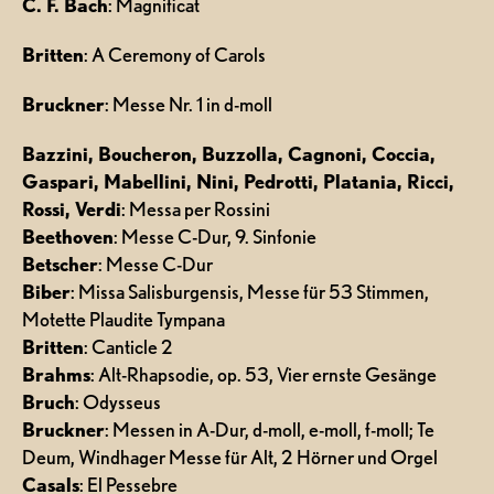
C. F. Bach
: Magnificat
Britten
: A Ceremony of Carols
Bruckner
: Messe Nr. 1 in d-moll
Bazzini, Boucheron, Buzzolla, Cagnoni, Coccia,
Gaspari, Mabellini, Nini, Pedrotti, Platania, Ricci,
Rossi, Verdi
: Messa per Rossini
Beethoven
: Messe C-Dur, 9. Sinfonie
Betscher
: Messe C-Dur
Biber
: Missa Salisburgensis, Messe für 53 Stimmen,
Motette Plaudite Tympana
Britten
: Canticle 2
Brahms
: Alt-Rhapsodie, op. 53, Vier ernste Gesänge
Bruch
: Odysseus
Bruckner
: Messen in A-Dur, d-moll, e-moll, f-moll; Te
Deum, Windhager Messe für Alt, 2 Hörner und Orgel
Casals
: El Pessebre