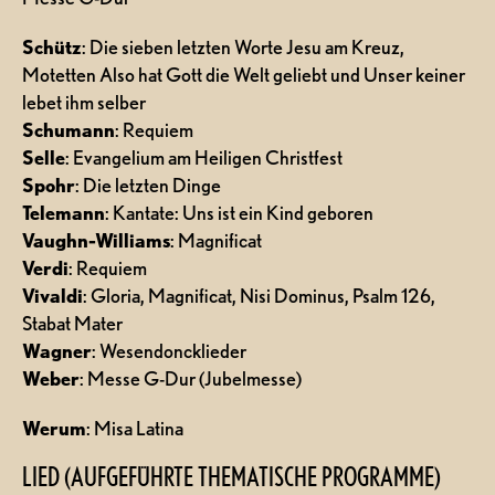
Schütz
: Die sieben letzten Worte Jesu am Kreuz,
Motetten Also hat Gott die Welt geliebt und Unser keiner
lebet ihm selber
Schumann
: Requiem
Selle
: Evangelium am Heiligen Christfest
Spohr
: Die letzten Dinge
Telemann
: Kantate: Uns ist ein Kind geboren
Vaughn-Williams
: Magnificat
Verdi
: Requiem
Vivaldi
: Gloria, Magnificat, Nisi Dominus, Psalm 126,
Stabat Mater
Wagner
: Wesendoncklieder
Weber
: Messe G-Dur (Jubelmesse)
Werum
: Misa Latina
LIED (AUFGEFÜHRTE THEMATISCHE PROGRAMME)