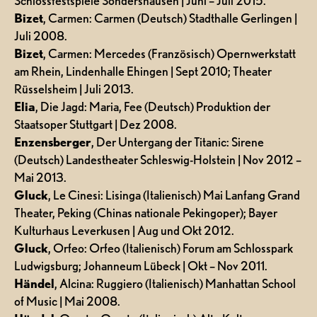
Schlossfestspiele Sondershausen | Juni – Juli 2015.
Bizet
, Carmen: Carmen (Deutsch) Stadthalle Gerlingen |
Juli 2008.
Bizet
, Carmen: Mercedes (Französisch) Opernwerkstatt
am Rhein, Lindenhalle Ehingen | Sept 2010; Theater
Rüsselsheim | Juli 2013.
Elia
, Die Jagd: Maria, Fee (Deutsch) Produktion der
Staatsoper Stuttgart | Dez 2008.
Enzensberger
, Der Untergang der Titanic: Sirene
(Deutsch) Landestheater Schleswig-Holstein | Nov 2012 –
Mai 2013.
Gluck
, Le Cinesi: Lisinga (Italienisch) Mai Lanfang Grand
Theater, Peking (Chinas nationale Pekingoper); Bayer
Kulturhaus Leverkusen | Aug und Okt 2012.
Gluck
, Orfeo: Orfeo (Italienisch) Forum am Schlosspark
Ludwigsburg; Johanneum Lübeck | Okt – Nov 2011.
Händel
, Alcina: Ruggiero (Italienisch) Manhattan School
of Music | Mai 2008.