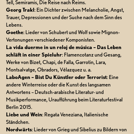
Tell, Semiramis, Die Reise nach Reims.
Georg Trakl
: Ein Dichter zwischen Melancholie, Angst,
Trauer, Depressionen und der Suche nach dem Sinn des
Lebens.
Goethe
: Lieder von Schubert und Wolf sowie Mignon-
Vertonungen verschiedener Komponisten.
La vida duerme in un reloj de música – Das Leben
schläft in einer Spieluhr
: Flamencotanz und Gesang,
Werke von Bizet, Chapi, de Falla, Garrotin, Lara,
Montsalvatge, Obradors, Vélazquez u. a.
LaboAgen – Bist Du Künstler oder Terrorist
: Eine
andere Winterreise oder die Kunst des langsamen
Antwortens – Deutsch-arabische Literatur- und
Musikperformance, Uraufführung beim Literaturfestival
Berlin 2015.
Liebe und Wein
: Regata Veneziana, Italienische
Ständchen.
Nordwärts
: Lieder von Grieg und Sibelius zu Bildern von