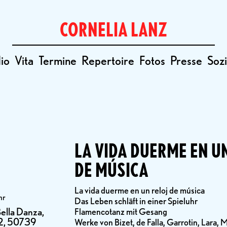
CORNELIA LANZ
io
Vita
Termine
Repertoire
Fotos
Presse
Sozi
LA VIDA DUERME EN U
DE MÚSICA
La vida duerme en un reloj de música
hr
Das Leben schläft in einer Spieluhr
Bella Danza,
Flamencotanz mit Gesang
32, 50739
Werke von Bizet, de Falla, Garrotin, Lara, 