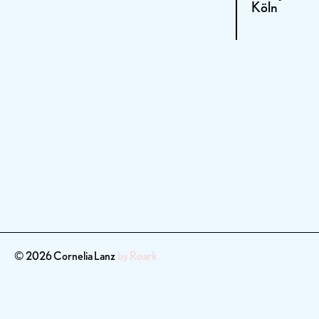
Köln
© 2026 Cornelia Lanz
by Roark