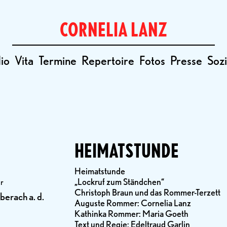
CORNELIA LANZ
io
Vita
Termine
Repertoire
Fotos
Presse
Sozi
HEIMATSTUNDE
Heimatstunde
„Lockruf zum Ständchen“
hr
Christoph Braun und das Rommer-Terzett
berach a. d.
Auguste Rommer: Cornelia Lanz
Kathinka Rommer: Maria Goeth
Text und Regie: Edeltraud Garlin