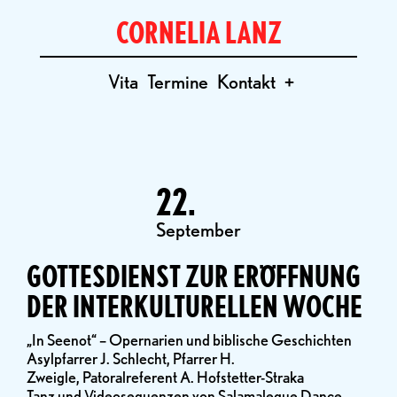
CORNELIA LANZ
Vita
Termine
Kontakt
+
22.
September
GOTTESDIENST ZUR ERÖFFNUNG
DER INTERKULTURELLEN WOCHE
„In Seenot“ – Opernarien und biblische Geschichten
Asylpfarrer J. Schlecht, Pfarrer H.
Zweigle, Patoralreferent A. Hofstetter-Straka
Tanz und Videosequenzen von Salamaleque Dance