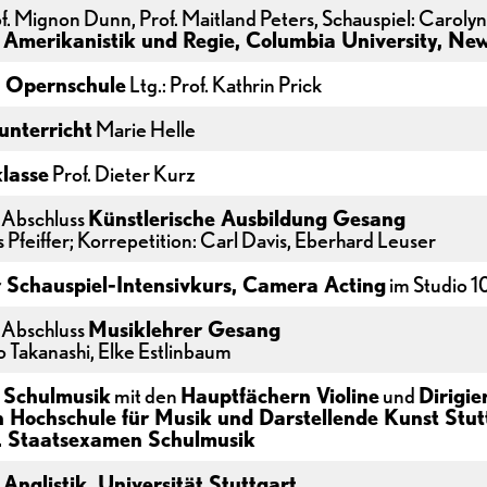
f. Mignon Dunn, Prof. Maitland Peters, Schauspiel: Caroly
r
Amerikanistik und Regie, Columbia University, Ne
 Opernschule
Ltg.: Prof. Kathrin Prick
unterricht
Marie Helle
lasse
Prof. Dieter Kurz
 Abschluss
Künstlerische Ausbildung Gesang
 Pfeiffer; Korrepetition: Carl Davis, Eberhard Leuser
r Schauspiel-Intensivkurs, Camera Acting
im Studio 1
 Abschluss
Musiklehrer Gesang
o Takanashi, Elke Estlinbaum
r
Schulmusik
mit den
Hauptfächern Violine
und
Dirigie
n Hochschule für Musik und Darstellende Kunst Stut
. Staatsexamen Schulmusik
r
Anglistik, Universität Stuttgart
,