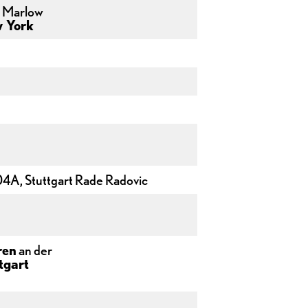
n Marlow
w York
04A, Stuttgart Rade Radovic
ren
an der
tgart