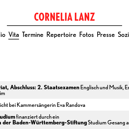
CORNELIA LANZ
io
Vita
Termine
Repertoire
Fotos
Presse
Sozi
iat, Abschluss: 2. Staatsexamen
Englisch und Musik, 
im
richt bei Kammersängerin Eva Randova
tudium
finanziert durch ein
m der Baden-Württemberg-Stiftung
Studium Gesang an